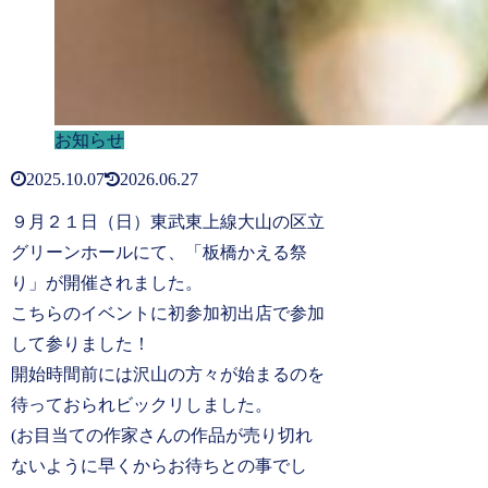
お知らせ
2025.10.07
2026.06.27
９月２１日（日）東武東上線大山の区立
グリーンホールにて、「板橋かえる祭
り」が開催されました。
こちらのイベントに初参加初出店で参加
して参りました！
開始時間前には沢山の方々が始まるのを
待っておられビックリしました。
(お目当ての作家さんの作品が売り切れ
ないように早くからお待ちとの事でし