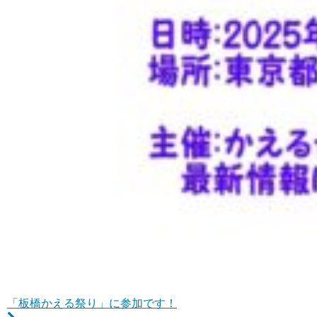
「板橋かえる祭り」に参加です！