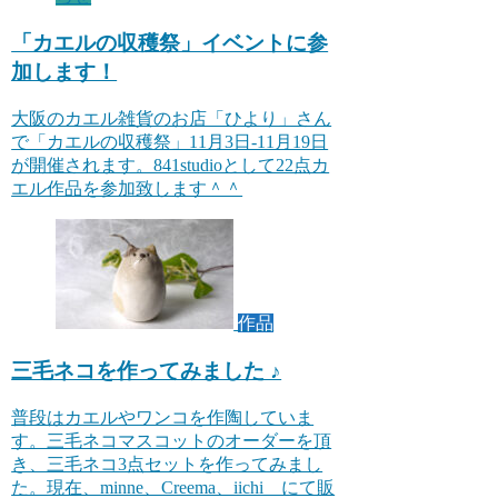
「カエルの収穫祭」イベントに参
加します！
大阪のカエル雑貨のお店「ひより」さん
で「カエルの収穫祭」11月3日-11月19日
が開催されます。841studioとして22点カ
エル作品を参加致します＾＾
作品
三毛ネコを作ってみました ♪
普段はカエルやワンコを作陶していま
す。三毛ネコマスコットのオーダーを頂
き、三毛ネコ3点セットを作ってみまし
た。現在、minne、Creema、iichi にて販