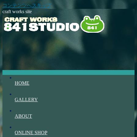
コンテンツへスキップ
craft works site
HOME
GALLERY
ABOUT
ONLINE SHOP