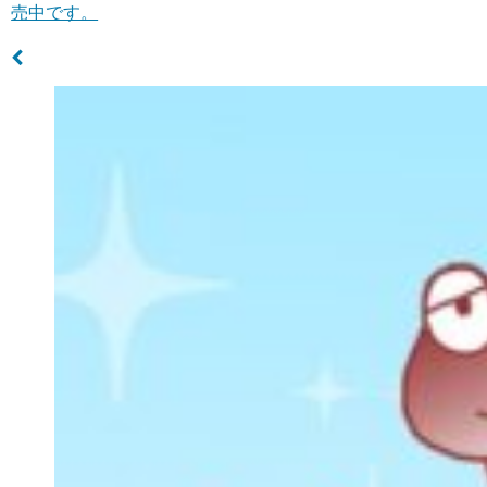
売中です。