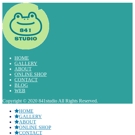
HOME
GALLERY
ABOUT
ONLINE SHOP
CONTACT
BLOG
WEB
Copyright © 2020 841studio All Rights Reserved.
HOME
GALLERY
ABOUT
ONLINE SHOP
CONTACT