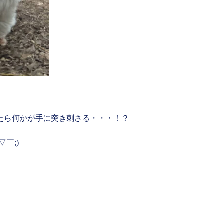
たら何かが手に突き刺さる・・・！？
￣;)