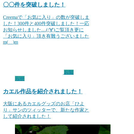
〇〇件を突破しました！
Creemaで「お気に入り」の数が突破しま
した！300件と400件突破しました！一応
お知らせしました…(;'∀')ご覧頂き更に
「お気に入り」頂き有難うございました
m(__)m
お知
らせ
カエル作品を紹介されました！
大阪にあるカエルグッズのお店「ひよ
り」サンのツィッターで、新たな作家と
して紹介されました！