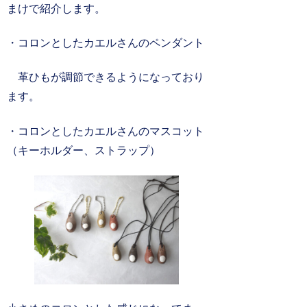
まけで紹介します。
・コロンとしたカエルさんのペンダント
革ひもが調節できるようになっており
ます。
・コロンとしたカエルさんのマスコット
（キーホルダー、ストラップ）