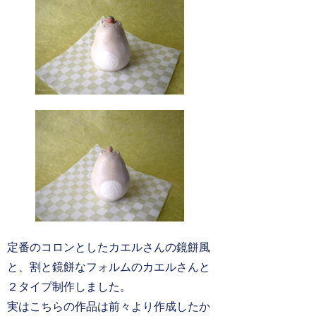
定番のコロンとしたカエルさんの鏡餅風
と、割と鏡餅なフォルムのカエルさんと
２タイプ制作しました。
実はこちらの作品は前々より作成したか