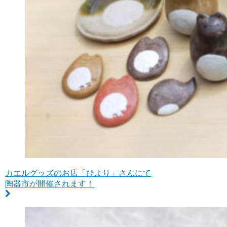
カエルグッズのお店「ひより」さんにて
陶器市が開催されます！