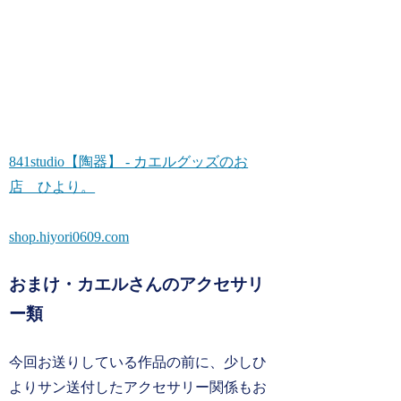
841studio【陶器】 - カエルグッズのお
店 ひより。
shop.hiyori0609.com
おまけ・カエルさんのアクセサリ
ー類
今回お送りしている作品の前に、少しひ
よりサン送付したアクセサリー関係もお