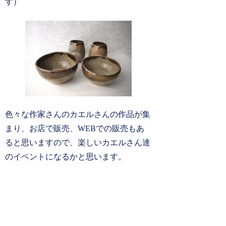
す）
色々な作家さんのカエルさんの作品が集
まり、お店で販売、WEBでの販売もあ
ると思いますので、楽しいカエルさん達
のイベントになるかと思います。