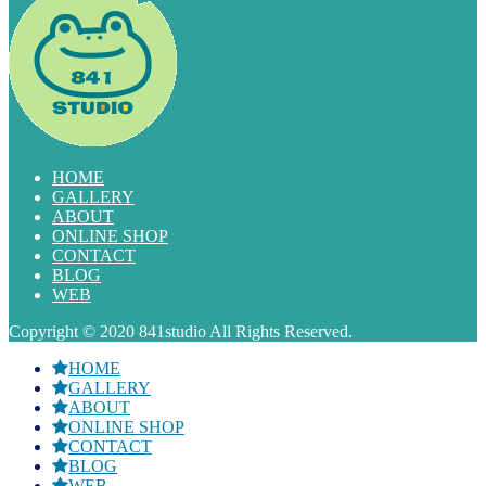
HOME
GALLERY
ABOUT
ONLINE SHOP
CONTACT
BLOG
WEB
Copyright © 2020 841studio All Rights Reserved.
HOME
GALLERY
ABOUT
ONLINE SHOP
CONTACT
BLOG
WEB