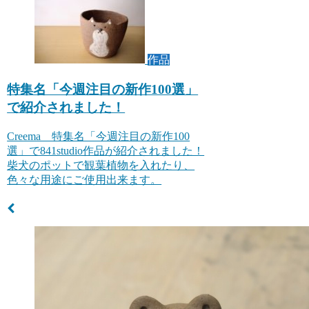
作品
特集名「今週注目の新作100選」
で紹介されました！
Creema 特集名「今週注目の新作100
選」で841studio作品が紹介されました！
柴犬のポットで観葉植物を入れたり、
色々な用途にご使用出来ます。