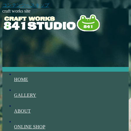
コンテンツへスキップ
craft works site
HOME
GALLERY
ABOUT
ONLINE SHOP