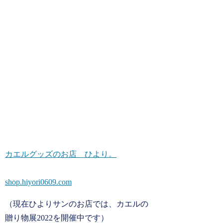
カエルグッズのお店 ひより。
shop.hiyori0609.com
（現在ひよりサンのお店では、カエルの
贈り物展2022を開催中です）