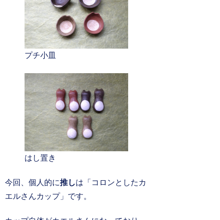
プチ小皿
はし置き
今回、個人的に
推し
は
「コロンとしたカ
エルさんカップ」
です。