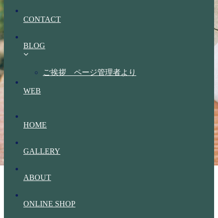
CONTACT
BLOG
ご挨拶 ページ管理者より
WEB
HOME
GALLERY
ABOUT
ONLINE SHOP