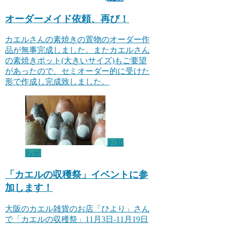
オーダーメイド依頼、再び！
カエルさんの素焼きの置物のオーダー作
品が無事完成しました。またカエルさん
の素焼きポット(大きいサイズ)もご要望
があったので、セミオーダー的に受けた
形で作成し完成致しました。
お知
らせ
「カエルの収穫祭」イベントに参
加します！
大阪のカエル雑貨のお店「ひより」さん
で「カエルの収穫祭」11月3日-11月19日