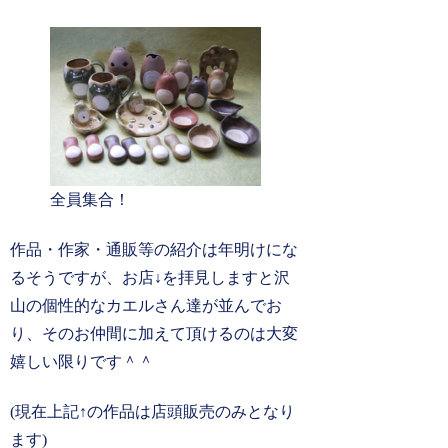
全員集合！
作品・作家・通販等の紹介は年明けにな
るそうですが、お店↓を拝見しますと沢
山の個性的なカエルさん達が並んでお
り、そのお仲間に加えて頂けるのは大変
嬉しい限りです＾＾
(現在上記↑の作品は店頭販売のみとなり
ます)